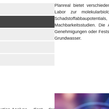
Planreal bietet verschied
Labor zur molekularbio
Schadstoffabbaupotenti
Machbarkeitsstudien. Die 
Genehmigungen oder Festst
Grundwasser.