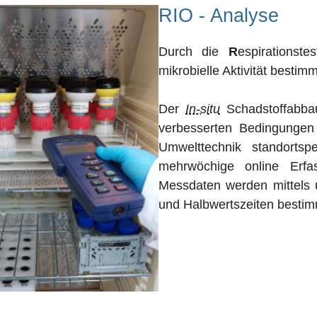
RIO - Analyse
Durch die
R
espirationst
mikrobielle Aktivität bestimm
Der
In-situ
Schadstoffabba
verbesserten Bedingungen
Umwelttechnik standorts
mehrwöchige online Erfa
Messdaten werden mittels 
und Halbwertszeiten bestim