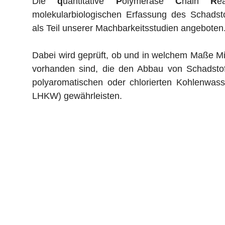
Die
q
uantitative
P
olymerase
C
hain
R
e
molekularbiologischen Erfassung des Schadsto
als Teil unserer Machbarkeitsstudien angeboten
Dabei wird geprüft, ob und in welchem Maße M
vorhanden sind, die den Abbau von Schadstof
polyaromatischen oder chlorierten Kohlenwas
LHKW) gewährleisten.