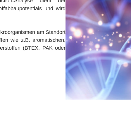
action-Analyse dient der
ffabbaupotentials und wird
.
ikroorganismen am Standort
fen wie z.B. aromatischen,
serstoffen (BTEX, PAK oder